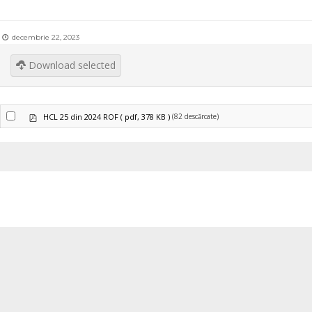
decembrie 22, 2023
Download selected
pdf
(82 descărcate)
HCL 25 din 2024 ROF
( pdf, 378 KB )