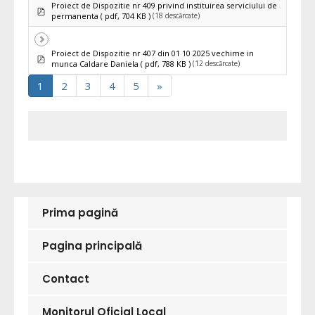
Proiect de Dispozitie nr 409 privind instituirea serviciului de
pdf
(18 descărcate)
permanenta
( pdf, 704 KB )
Proiect de Dispozitie nr 407 din 01 10 2025 vechime in
pdf
(12 descărcate)
munca Caldare Daniela
( pdf, 788 KB )
1
2
3
4
5
»
Prima pagină
Pagina principală
Contact
Monitorul Oficial Local