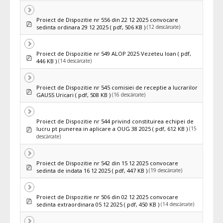
Proiect de Dispozitie nr 556 din 22 12 2025 convocare
pdf
(12 descărcate)
sedinta ordinara 29 12 2025
( pdf, 506 KB )
Proiect de Dispozitie nr 549 ALOP 2025 Vezeteu Ioan
( pdf,
pdf
(14 descărcate)
446 KB )
Proiect de Dispozitie nr 545 comisiei de receptie a lucrarilor
pdf
(16 descărcate)
GAUSS Uricari
( pdf, 508 KB )
Proiect de Dispozitie nr 544 privind constituirea echipei de
pdf
(15
lucru pt punerea in aplicare a OUG 38 2025
( pdf, 612 KB )
descărcate)
Proiect de Dispozitie nr 542 din 15 12 2025 convocare
pdf
(19 descărcate)
sedinta de indata 16 12 2025
( pdf, 447 KB )
Proiect de Dispozitie nr 506 din 02 12 2025 convocare
pdf
(14 descărcate)
sedinta extraordinara 05 12 2025
( pdf, 450 KB )