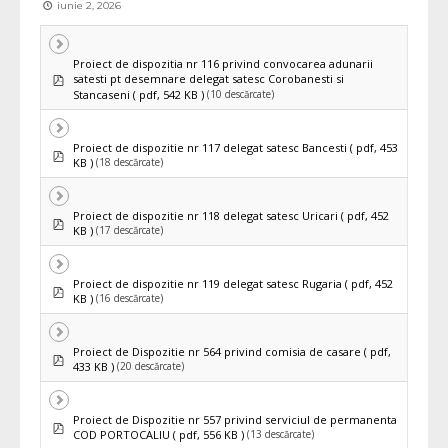
iunie 2, 2026
Proiect de dispozitia nr 116 privind convocarea adunarii
pdf
satesti pt desemnare delegat satesc Corobanesti si
(10 descărcate)
Stancaseni
( pdf, 542 KB )
Proiect de dispozitie nr 117 delegat satesc Bancesti
( pdf, 453
pdf
(18 descărcate)
KB )
Proiect de dispozitie nr 118 delegat satesc Uricari
( pdf, 452
pdf
(17 descărcate)
KB )
Proiect de dispozitie nr 119 delegat satesc Rugaria
( pdf, 452
pdf
(16 descărcate)
KB )
Proiect de Dispozitie nr 564 privind comisia de casare
( pdf,
pdf
(20 descărcate)
433 KB )
Proiect de Dispozitie nr 557 privind serviciul de permanenta
pdf
(13 descărcate)
COD PORTOCALIU
( pdf, 556 KB )