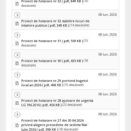
(16
Proiect de hotarare nr 32
( pdf, 849 KB )
pdf
descărcate)
08 iun. 2026
Proiect de hotarare nr 32 stabilire locuri de
pdf
(14 descărcate)
intalnire publice
( pdf, 349 KB )
08 iun. 2026
(15
Proiect de hotarare nr 31
( pdf, 559 KB )
pdf
descărcate)
08 iun. 2026
(18
Proiect de hotarare nr 30
( pdf, 435 KB )
pdf
descărcate)
08 iun. 2026
Proiect de hotarare nr 29 porivind bugetul
pdf
(15 descărcate)
local an 2026
( pdf, 498 KB )
08 iun. 2026
Proiect de hotarare nr 28 ajutoare de urgenta
pdf
(23 descărcate)
LG 196 2016
( pdf, 456 KB )
08 iun. 2026
Proiect de hotarare nr 27 din 30 04 2026
pdf
privind alegere presedinte de sedinta Mai
(18 descărcate)
Iulie 2026
( pdf, 398 KB )