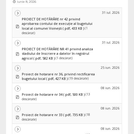
iunie 8, 2026
31 iul. 2026
PROIECT DE HOTĂRÂRE nr 42 privind
aprobarea contului de execuţie al bugetului
pdf
(1
local al comunei Voinești
( pdf, 433 KB )
descărcat)
31 iul. 2026
PROIECT DE HOTĂRÂRE NR 41 privind analiza
pdf
stadiului de înscriere a datelor în registrul
(1 descărcat)
agricol
( pdf, 582 KB )
25 iun. 2026
Proiect de hotarare nr 36, privind rectificarea
pdf
(19 descărcate)
bugetului local
( pdf, 427 KB )
08 iun. 2026
(13
Proiect de hotarare nr 34
( pdf, 500 KB )
pdf
descărcate)
08 iun. 2026
(18
Proiect de hotarare nr 33
( pdf, 735 KB )
pdf
descărcate)
08 iun. 2026