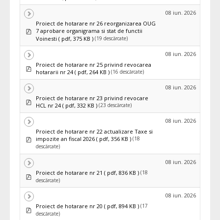
08 iun. 2026
Proiect de hotarare nr 26 reorganizarea OUG
pdf
7 aprobare organigrama si stat de functii
(19 descărcate)
Voinesti
( pdf, 375 KB )
08 iun. 2026
Proiect de hotarare nr 25 privind revocarea
pdf
(16 descărcate)
hotararii nr 24
( pdf, 264 KB )
08 iun. 2026
Proiect de hotarare nr 23 privind revocare
pdf
(23 descărcate)
HCL nr 24
( pdf, 332 KB )
08 iun. 2026
Proiect de hotarare nr 22 actualizare Taxe si
pdf
(18
impozite an fiscal 2026
( pdf, 356 KB )
descărcate)
08 iun. 2026
(18
Proiect de hotarare nr 21
( pdf, 836 KB )
pdf
descărcate)
08 iun. 2026
(17
Proiect de hotarare nr 20
( pdf, 894 KB )
pdf
descărcate)